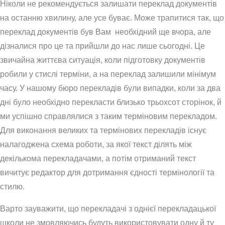
Ніколи не рекомендується залишати переклад документів
на останню хвилину, але усе буває. Може трапитися так, що
переклад документів був Вам необхідний ще вчора, але
дізналися про це та прийшли до нас лише сьогодні. Це
звичайна життєва ситуація, коли підготовку документів
робили у стислі терміни, а на переклад залишили мінімум
часу. У нашому бюро перекладів були випадки, коли за два
дні було необхідно перекласти близько трьохсот сторінок, й
ми успішно справлялися з таким терміновим перекладом.
Для виконання великих та термінових перекладів існує
налагоджена схема роботи, за якої текст ділять між
декількома перекладачами, а потім отриманий текст
вичитує редактор для дотримання єдності термінології та
стилю.
Варто зауважити, що перекладачі з однієї перекладацької
школи не змовляючись будуть використовувати одну й ту