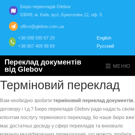
Бюро перекладів Glebov
03049, м. Київ, вул. Брюллова 12, оф. 5
office@glebov.com.ua
+38 098 590 67 29
English
+38 067 409 98 69
Русский
Переклад документів
МЕНЮ
від Glebov
Терміновий переклад
Вам необхідно зробити
терміновий переклад документів
,
договору і т.д.? Бюро перекладів Glebov радо надасть своїм
клієнтам послугу термінового перекладу, бо наше бюро вже
має достатньо досвіду у сфері перекладів та виховало
команду кваліфікованих перекладачів, що можуть зробити