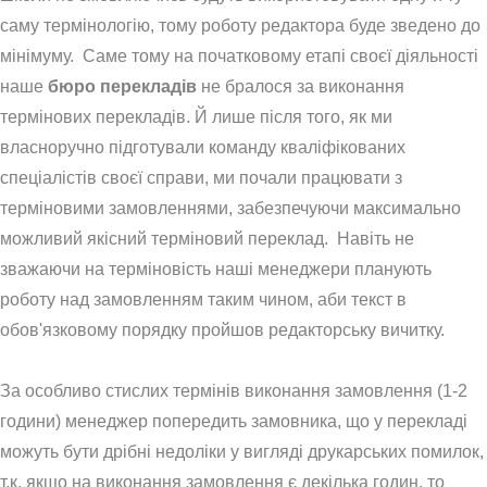
саму термінологію, тому роботу редактора буде зведено до
мінімуму. Саме тому на початковому етапі своєї діяльності
наше
бюро перекладів
не бралося за виконання
термінових перекладів. Й лише після того, як ми
власноручно підготували команду кваліфікованих
спеціалістів своєї справи, ми почали працювати з
терміновими замовленнями, забезпечуючи максимально
можливий якісний терміновий переклад. Навіть не
зважаючи на терміновість наші менеджери планують
роботу над замовленням таким чином, аби текст в
обов'язковому порядку пройшов редакторську вичитку.
За особливо стислих термінів виконання замовлення (1-2
години) менеджер попередить замовника, що у перекладі
можуть бути дрібні недоліки у вигляді друкарських помилок,
т.к. якщо на виконання замовлення є декілька годин, то